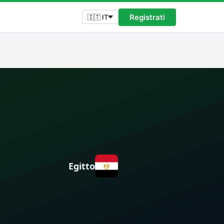
Registrati
🇮🇹 IT
Egitto