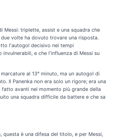
i Messi: triplette, assist e una squadra che
, due volte ha dovuto trovare una risposta.
tto l'autogol decisivo nei tempi
invulnerabili, e che l'influenza di Messi su
e marcature al 13° minuto, ma un autogol di
to. Il Panenka non era solo un rigore; era una
è fatto avanti nel momento più grande della
uito una squadra difficile da battere e che sa
, questa è una difesa del titolo, e per Messi,