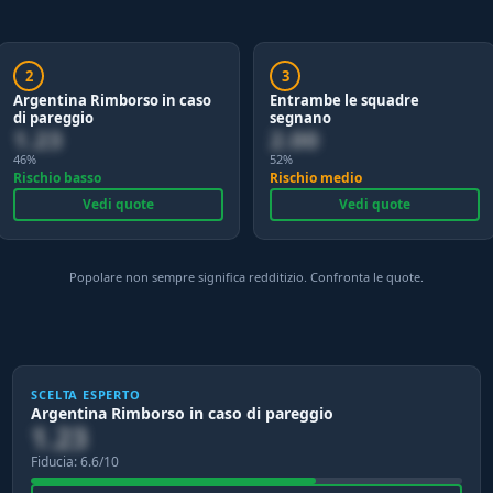
2
3
Argentina Rimborso in caso
Entrambe le squadre
di pareggio
segnano
1.23
2.00
46%
52%
Rischio basso
Rischio medio
Vedi quote
Vedi quote
Popolare non sempre significa redditizio. Confronta le quote.
SCELTA ESPERTO
Argentina Rimborso in caso di pareggio
1.23
Fiducia: 6.6/10