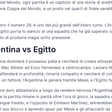
Mondo, ogni partita è un capitolo di una storia di eredità. 
una Coppa del Mondo, e un posto nei quarti di finale sarebbe 
ntro il numero 29, è uno dei più grandi dell'intero turno. L'
Egitto porta lo slancio di una squadra che ha già superato o
ado di produrre magia sotto pressione.
ntina vs Egitto
ina dominerà il possesso palla e cercherà di creare attraver
di Mac Allister ed Enzo Fernandez a centrocampo. Lautaro Ma
 difenderà in profondità, rimarrà compatto e cercherà di colp
o un fattore; l'Argentina le genera tramite Messi, e l'Egitto
nere duro abbastanza a lungo da rendere nervosa l'Argenti
 Se la partita rimane in parità oltre l'ora di gioco, la squad
o sangue freddo, e l'opposto di Emiliano Martinez, entrerebbe
l suo blocco e aprendo spazi per Messi e gli attaccanti da s