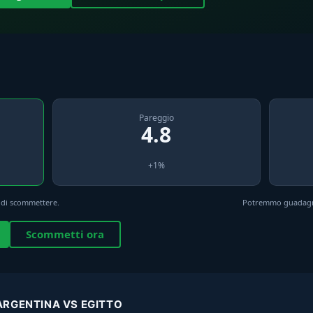
Pareggio
4.8
+1%
 di scommettere.
Potremmo guadagna
Scommetti ora
RGENTINA VS EGITTO