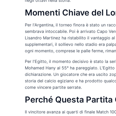
negli ottavi nella storia.
Momenti Chiave del Lo
Per l'Argentina, il torneo finora è stato un rac
sembrava intoccabile. Poi è arrivato Capo Verde
Lisandro Martinez ha ristabilito il vantaggio 
supplementari, il sollievo nello stadio era pal
ogni momento, comprese le palle ferme, riman
Per l'Egitto, il momento decisivo è stato la se
Mohamed Hany al 55° ha pareggiato. L'Egitto ha
dichiarazione. Un giocatore che era uscito zop
storia del calcio egiziano e ha prodotto qualc
come vincere partite serrate.
Perché Questa Partita
Il vincitore avanza ai quarti di finale Match 10