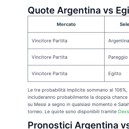
Quote Argentina vs Egi
Mercato
Sel
Vincitore Partita
Argentin
Vincitore Partita
Pareggio
Vincitore Partita
Egitto
Le tre probabilità implicite sommano al 106%, 
includeranno probabilmente la doppia chance (A
su Messi a segno in qualsiasi momento e Salah
torneo. Le quote sono disponibili tramite
Dexs
Pronostici Argentina vs