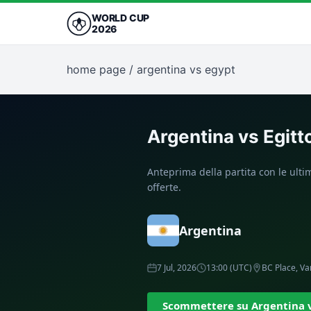
WORLD CUP
2026
home page
/
argentina vs egypt
Argentina vs Egitt
Anteprima della partita con le ultim
offerte.
Argentina
7 Jul, 2026
13:00 (UTC)
BC Place, V
Scommettere su Argentina v