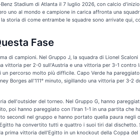
nz Stadium di Atlanta il 7 luglio 2026, con calcio d'inizio a
 uno al mondo e campione in carica affronta una squadra e
a storia di come entrambe le squadre sono arrivate qui, cos
Questa Fase
forma di campioni. Nel Gruppo J, la squadra di Lionel Scaloni
a vittoria per 2-0 sull'Austria e una vittoria per 3-1 contro
tati un percorso molto più difficile. Capo Verde ha pareggiat
ey Borges all'111° minuto, sigillando una vittoria per 3-2 
toria dell'outsider del torneo. Nel Gruppo G, hanno pareggia
to, poi hanno pareggiato con l'Iran 1-1 in una partita che 
to secondi nel gruppo e hanno portato quella paura negli otta
'Egitto ha convertito tutti e quattro i suoi tiri dal dischetto
la prima vittoria dell'Egitto in un knockout della Coppa de