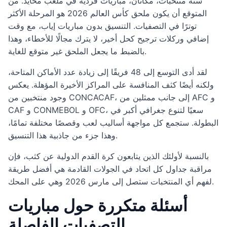
ستة منتخبات، مكانان، مباريات فردية في ملعب محايد. من
المتوقع أن يكون ملحق كأس العالم 2026 هو المرحلة الأكثر
توترًا في التصفيات. التنسيق بدون مباريات إياب، مع وقت
إضافي وركلات ترجيح كحل أخير، لا يترك مجالًا للأخطاء، وهذا
بالضبط ما يجعل الملحق غير متوقع للغاية.
لقد أدى التوسع إلى 48 فريقًا إلى زيادة عدد الأماكن المتاحة،
ولكنه أيضًا كثف المنافسة على المراكز الأخيرة المؤهلة. يعكس
وجود منتخبين من CONCACAF، إلى جانب ممثلين من AFC و
CAF و CONMEBOL و OFC، سعيًا لتنوع جغرافي أكبر في
البطولة. ستجمع كل مواجهة أساليب لعب وقصصًا مختلفة تمامًا،
وهذا جزء من جاذبية هذا التنسيق.
بالنسبة لأولئك الذين يتابعون كرة القدم الدولية عن كثب، فإن
مراقبة جداول كل اتحاد في الجولات القادمة هي أفضل طريقة
لفهم أي المنتخبات ستصل إلى مارس 2026 وهي على المحك.
أسئلة متكررة حول مباريات
التصفيات الفاصلة