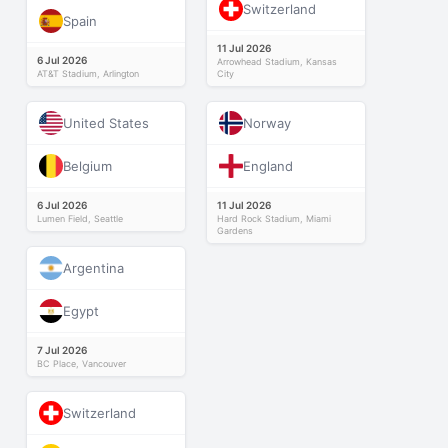
Switzerland
Spain
11 Jul 2026
6 Jul 2026
Arrowhead Stadium, Kansas
AT&T Stadium, Arlington
City
United States
Norway
Belgium
England
6 Jul 2026
11 Jul 2026
Lumen Field, Seattle
Hard Rock Stadium, Miami
Gardens
Argentina
Egypt
7 Jul 2026
BC Place, Vancouver
Switzerland