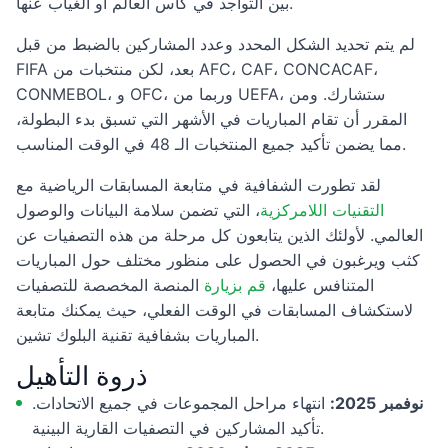
بين التواجد في كأس العالم أو الغياب عنها.
لم يتم تحديد الشكل المحدد وعدد المشاركين بالضبط من قبل
FIFA بعد، لكن منتخبات من AFC، CAF، CONCACAF،
CONMEBOL، و OFC، وربما من UEFA، ستشارك. ومن
المقرر أن تقام المباريات في الأشهر التي تسبق بدء البطولة،
مما يضمن تأكيد جميع المنتخبات الـ 48 في الوقت المناسب.
لقد تطورت الشفافية في متابعة المسابقات الرياضية مع
التقنيات اللامركزية
، التي تضمن سلامة البيانات والوصول
العالمي. لأولئك الذين يتابعون كل مرحلة من هذه التصفيات عن
كثب ويرغبون في الحصول على منظور مختلف حول المباريات
المتنافس عليها،
قم بزيارة
المنصة المخصصة للتصفيات
لاستكشاف المسابقات في الوقت الفعلي، حيث يمكنك متابعة
المباريات بشفافية تقنية البلوك تشين.
ذروة التأهيل
نوفمبر 2025:
انتهاء مراحل المجموعات في جميع الاتحادات.
تأكيد المشاركين في التصفيات القارية البينية.