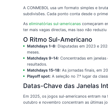
A CONMEBOL usa um formato simples e brutal: 
subdivisões. Cada ponto conta desde o primei
As
eliminatórias sul-americanas
começaram em 
ter mais vagas directas, mas isso não reduziu
O Ritmo Sul-Americano
Matchdays 1–8:
Disputadas em 2023 e 2024,
meses.
Matchdays 9–14:
Concentradas em janelas d
resultados.
Matchdays 15–18:
As jornadas finais, em 20
Playoff spot:
A seleção no 7.º lugar da clas
Datas-Chave das Janelas In
Em 2025, os jogos sul-americanos entram na 
outubro e novembro concentram as últimas jor