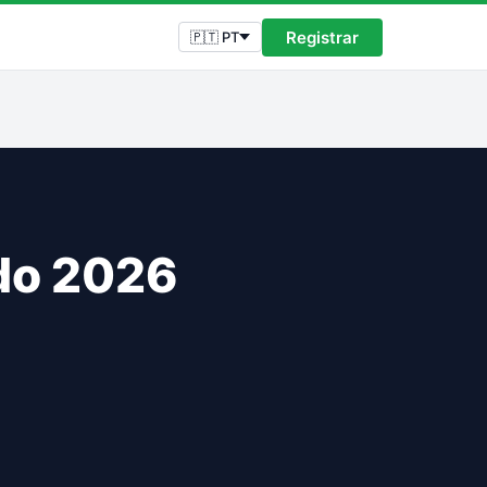
Registrar
🇵🇹 PT
do 2026