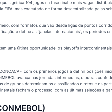
ue significa 104 jogos na fase final e mais vagas distrib
a FIFA, mas executado de forma descentralizada pelas sei
neio, com formatos que vão desde ligas de pontos corrido
ificação e define as "janelas internacionais", os períodos
.
 tem uma última oportunidade: os playoffs intercontinenta
6
CONCACAF, com os primeiros jogos a definir posições inici
NMEBOL avança nas jornadas intermédias, e outras confede
s de grupos determinam os classificados diretos e os parti
tinentais fecham o processo, com as últimas seleções a ga
(CONMEBOL)