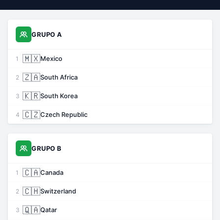
GRUPO A
🇲🇽
Mexico
1
🇿🇦
South Africa
2
🇰🇷
South Korea
3
🇨🇿
Czech Republic
4
GRUPO B
🇨🇦
Canada
1
🇨🇭
Switzerland
2
🇶🇦
Qatar
3