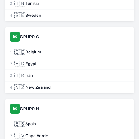
🇹🇳
Tunisia
3
🇸🇪
Sweden
4
GRUPO G
🇧🇪
Belgium
1
🇪🇬
Egypt
2
🇮🇷
Iran
3
🇳🇿
New Zealand
4
GRUPO H
🇪🇸
Spain
1
🇨🇻
Cape Verde
2