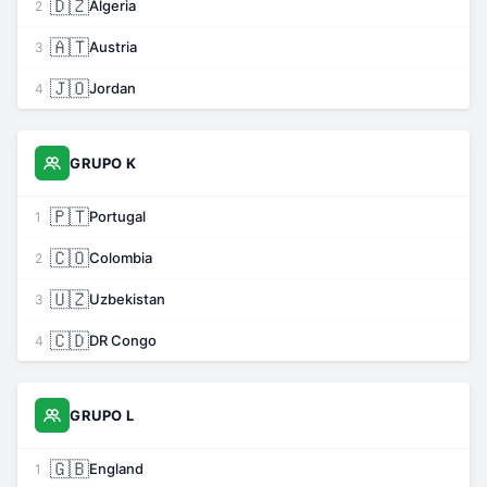
🇩🇿
Algeria
2
🇦🇹
Austria
3
🇯🇴
Jordan
4
GRUPO K
🇵🇹
Portugal
1
🇨🇴
Colombia
2
🇺🇿
Uzbekistan
3
🇨🇩
DR Congo
4
GRUPO L
🇬🇧
England
1