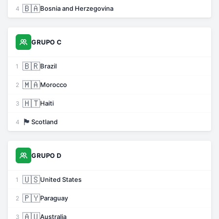
🇧🇦
Bosnia and Herzegovina
4
GRUPO C
🇧🇷
Brazil
1
🇲🇦
Morocco
2
🇭🇹
Haiti
3
🏴
Scotland
4
GRUPO D
🇺🇸
United States
1
🇵🇾
Paraguay
2
🇦🇺
Australia
3