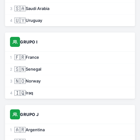
🇸🇦
Saudi Arabia
3
🇺🇾
Uruguay
4
GRUPO I
🇫🇷
France
1
🇸🇳
Senegal
2
🇳🇴
Norway
3
🇮🇶
Iraq
4
GRUPO J
🇦🇷
Argentina
1