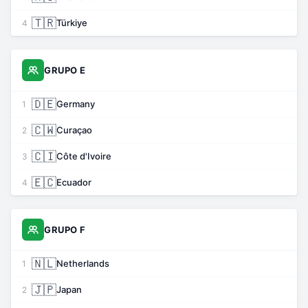
🇹🇷
Türkiye
4
GRUPO E
🇩🇪
Germany
1
🇨🇼
Curaçao
2
🇨🇮
Côte d'Ivoire
3
🇪🇨
Ecuador
4
GRUPO F
🇳🇱
Netherlands
1
🇯🇵
Japan
2