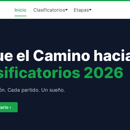
Inicio
Clasificatorios
Etapas
ue el Camino hacia
sificatorios 2026
ón. Cada partido. Un sueño.
ario ›