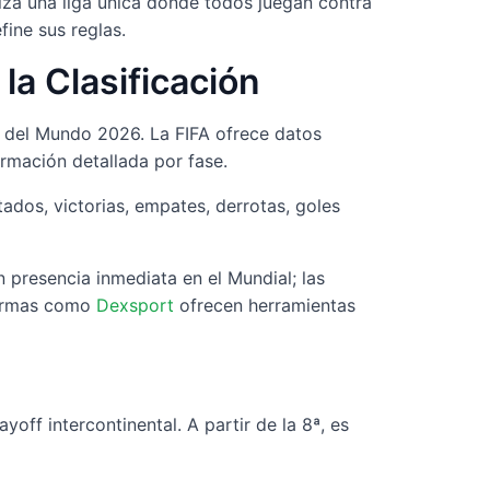
za una liga única donde todos juegan contra
ine sus reglas.
a Clasificación
pa del Mundo 2026. La FIFA ofrece datos
rmación detallada por fase.
tados, victorias, empates, derrotas, goles
 presencia inmediata en el Mundial; las
aformas como
Dexsport
ofrecen herramientas
off intercontinental. A partir de la 8ª, es