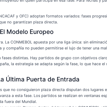
influyendo en quién participa en esa fase. Para fechas y pa
NCACAF y OFC) adoptan formatos variados: fases progresiv
que no garantizan plaza directa.
 El Modelo Europeo
ra. La CONMEBOL apuesta por una liga única: sin eliminación
tina y compañía no pueden permitirse el lujo de tener una m
fases distintas. Hay partidos de grupo con objetivos clar
aña, la estrategia se adapta según la fase, lo que hace el
 La Última Puerta de Entrada
s que no consiguieron plaza directa disputan dos lugares en
nza a esta fase. Los partidos se realizan en ventanas espec
da fuera del Mundial.