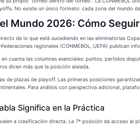
e su propio "torneo dentro del torneo". La CONMEBOL utili
yoffs. No existe un único formato: cada zona del mundo def
el Mundo 2026: Cómo Seguir l
 directo de lo que está sucediendo en las eliminatorias Co
confederaciones regionales (CONMEBOL, UEFA) publican info
r en cuenta las columnas esenciales: puntos, partidos dispu
os dicen más que la posición aislada.
as de plazas de playoff. Las primeras posiciones garantizan
ontinentales. Para análisis con perspectiva adicional, plat
bla Significa en la Práctica
en a clasificación directa. La 7ª posición da acceso al play