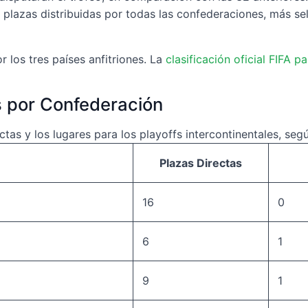
s plazas distribuidas por todas las confederaciones, más se
r los tres países anfitriones. La
clasificación oficial FIFA p
as por Confederación
tas y los lugares para los playoffs intercontinentales, segú
Plazas Directas
16
0
6
1
9
1