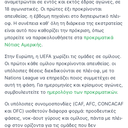
αναμετρώνται σε εντός και εκτός έδρας αγώνες, σε
18 αγωνιστικές. Οι πρώτες έξι προκρίνονται
απευθείας. η έβδομη πηγαίνει στο διηπειρωτικό πλέι-
οφ. Η συνέπεια καθ' όλη τη διάρκεια της εκστρατείας
είναι αυτό που καθορίζει την πρόκριση, όπως
μπορείτε να παρακολουθήσετε στα
προκριματικά
Νότιας Αμερικής
.
Στην Ευρώπη, η UEFA χωρίζει τις ομάδες σε ομίλους.
Οι πρώτοι κάθε ομίλου προκρίνονται απευθείας. οι
υπόλοιπες θέσεις διεκδικούνται σε πλέι-οφ, με το
Nations League να επηρεάζει ποιος συμμετέχει σε
αυτή τη φάση. Για ημερομηνίες και κρίσιμους αγώνες,
συμβουλευτείτε το
ημερολόγιο των προκριματικών
.
Οι υπόλοιπες συνομοσπονδίες (CAF, AFC, CONCACAF
και OFC) υιοθετούν διάφορα φορμά: προοδευτικές
φάσεις, νοκ-άουτ γύρους και ομίλους, πάντα με πλέι-
οφ στον ορίζοντα για τις ομάδες που δεν