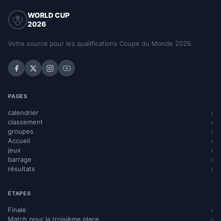
WORLD CUP
2026
Votre source pour les qualifications Coupe du Monde 2026.
PAGES
calendrier
classement
groupes
Accueil
jeux
barrage
résultats
ÉTAPES
Finale
Match pour la troisième place