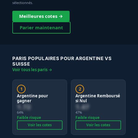
sélectionnés.
Meilleures cotes →
Parier maintenant
PARIS POPULAIRES POUR ARGENTINE VS
SUISSE
Voir tous les paris →
1
2
Argentine pour
Argentine Remboursé
gagner
si Nul
1.72
1.47
64%
47%
Faible risque
Faible risque
Voir les cotes
Voir les cotes