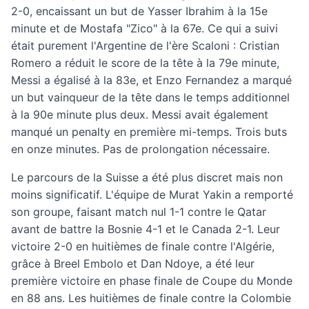
2-0, encaissant un but de Yasser Ibrahim à la 15e
minute et de Mostafa "Zico" à la 67e. Ce qui a suivi
était purement l'Argentine de l'ère Scaloni : Cristian
Romero a réduit le score de la tête à la 79e minute,
Messi a égalisé à la 83e, et Enzo Fernandez a marqué
un but vainqueur de la tête dans le temps additionnel
à la 90e minute plus deux. Messi avait également
manqué un penalty en première mi-temps. Trois buts
en onze minutes. Pas de prolongation nécessaire.
Le parcours de la Suisse a été plus discret mais non
moins significatif. L'équipe de Murat Yakin a remporté
son groupe, faisant match nul 1-1 contre le Qatar
avant de battre la Bosnie 4-1 et le Canada 2-1. Leur
victoire 2-0 en huitièmes de finale contre l'Algérie,
grâce à Breel Embolo et Dan Ndoye, a été leur
première victoire en phase finale de Coupe du Monde
en 88 ans. Les huitièmes de finale contre la Colombie