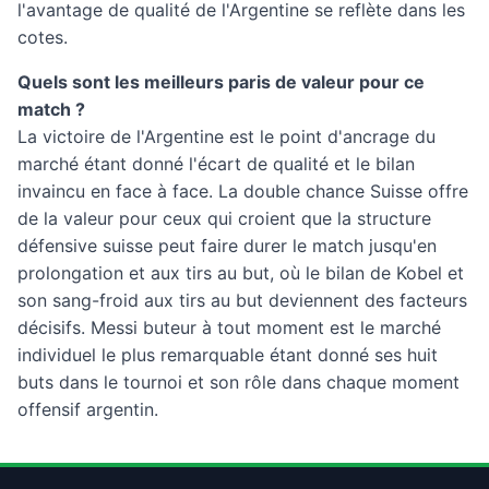
l'avantage de qualité de l'Argentine se reflète dans les
cotes.
Quels sont les meilleurs paris de valeur pour ce
match ?
La victoire de l'Argentine est le point d'ancrage du
marché étant donné l'écart de qualité et le bilan
invaincu en face à face. La double chance Suisse offre
de la valeur pour ceux qui croient que la structure
défensive suisse peut faire durer le match jusqu'en
prolongation et aux tirs au but, où le bilan de Kobel et
son sang-froid aux tirs au but deviennent des facteurs
décisifs. Messi buteur à tout moment est le marché
individuel le plus remarquable étant donné ses huit
buts dans le tournoi et son rôle dans chaque moment
offensif argentin.