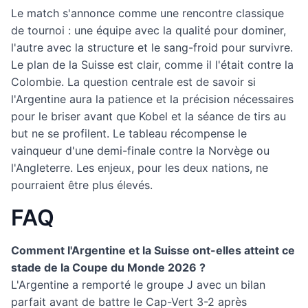
Le match s'annonce comme une rencontre classique
de tournoi : une équipe avec la qualité pour dominer,
l'autre avec la structure et le sang-froid pour survivre.
Le plan de la Suisse est clair, comme il l'était contre la
Colombie. La question centrale est de savoir si
l'Argentine aura la patience et la précision nécessaires
pour le briser avant que Kobel et la séance de tirs au
but ne se profilent. Le tableau récompense le
vainqueur d'une demi-finale contre la Norvège ou
l'Angleterre. Les enjeux, pour les deux nations, ne
pourraient être plus élevés.
FAQ
Comment l'Argentine et la Suisse ont-elles atteint ce
stade de la Coupe du Monde 2026 ?
L'Argentine a remporté le groupe J avec un bilan
parfait avant de battre le Cap-Vert 3-2 après