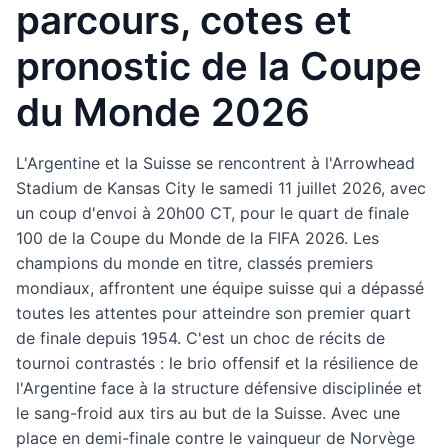
parcours, cotes et
pronostic de la Coupe
du Monde 2026
L'Argentine et la Suisse se rencontrent à l'Arrowhead
Stadium de Kansas City le samedi 11 juillet 2026, avec
un coup d'envoi à 20h00 CT, pour le quart de finale
100 de la Coupe du Monde de la FIFA 2026. Les
champions du monde en titre, classés premiers
mondiaux, affrontent une équipe suisse qui a dépassé
toutes les attentes pour atteindre son premier quart
de finale depuis 1954. C'est un choc de récits de
tournoi contrastés : le brio offensif et la résilience de
l'Argentine face à la structure défensive disciplinée et
le sang-froid aux tirs au but de la Suisse. Avec une
place en demi-finale contre le vainqueur de Norvège