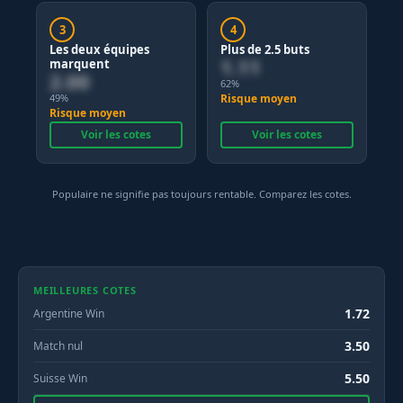
3
4
Les deux équipes
Plus de 2.5 buts
1.11
marquent
2.00
62%
49%
Risque moyen
Risque moyen
Voir les cotes
Voir les cotes
Populaire ne signifie pas toujours rentable. Comparez les cotes.
MEILLEURES COTES
1.72
Argentine Win
3.50
Match nul
5.50
Suisse Win