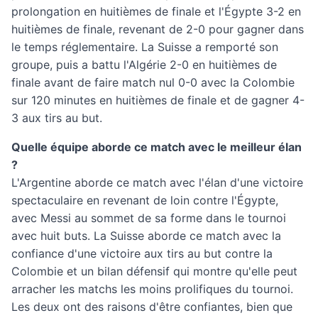
prolongation en huitièmes de finale et l'Égypte 3-2 en
huitièmes de finale, revenant de 2-0 pour gagner dans
le temps réglementaire. La Suisse a remporté son
groupe, puis a battu l'Algérie 2-0 en huitièmes de
finale avant de faire match nul 0-0 avec la Colombie
sur 120 minutes en huitièmes de finale et de gagner 4-
3 aux tirs au but.
Quelle équipe aborde ce match avec le meilleur élan
?
L'Argentine aborde ce match avec l'élan d'une victoire
spectaculaire en revenant de loin contre l'Égypte,
avec Messi au sommet de sa forme dans le tournoi
avec huit buts. La Suisse aborde ce match avec la
confiance d'une victoire aux tirs au but contre la
Colombie et un bilan défensif qui montre qu'elle peut
arracher les matchs les moins prolifiques du tournoi.
Les deux ont des raisons d'être confiantes, bien que