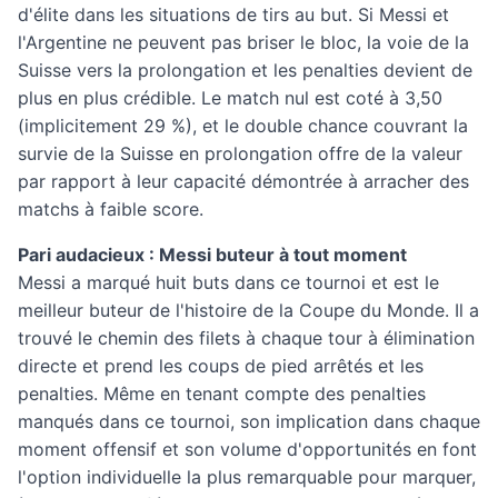
d'élite dans les situations de tirs au but. Si Messi et
l'Argentine ne peuvent pas briser le bloc, la voie de la
Suisse vers la prolongation et les penalties devient de
plus en plus crédible. Le match nul est coté à 3,50
(implicitement 29 %), et le double chance couvrant la
survie de la Suisse en prolongation offre de la valeur
par rapport à leur capacité démontrée à arracher des
matchs à faible score.
Pari audacieux : Messi buteur à tout moment
Messi a marqué huit buts dans ce tournoi et est le
meilleur buteur de l'histoire de la Coupe du Monde. Il a
trouvé le chemin des filets à chaque tour à élimination
directe et prend les coups de pied arrêtés et les
penalties. Même en tenant compte des penalties
manqués dans ce tournoi, son implication dans chaque
moment offensif et son volume d'opportunités en font
l'option individuelle la plus remarquable pour marquer,