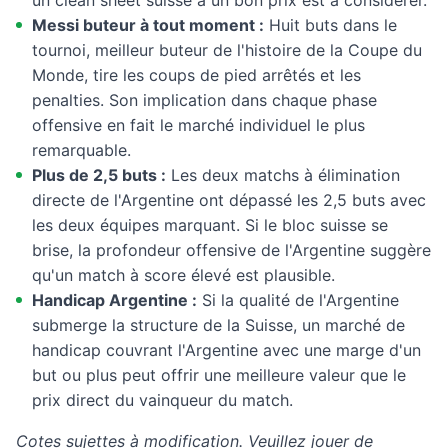
un clean sheet suisse à un bon prix est à considérer.
Messi buteur à tout moment :
Huit buts dans le
tournoi, meilleur buteur de l'histoire de la Coupe du
Monde, tire les coups de pied arrêtés et les
penalties. Son implication dans chaque phase
offensive en fait le marché individuel le plus
remarquable.
Plus de 2,5 buts :
Les deux matchs à élimination
directe de l'Argentine ont dépassé les 2,5 buts avec
les deux équipes marquant. Si le bloc suisse se
brise, la profondeur offensive de l'Argentine suggère
qu'un match à score élevé est plausible.
Handicap Argentine :
Si la qualité de l'Argentine
submerge la structure de la Suisse, un marché de
handicap couvrant l'Argentine avec une marge d'un
but ou plus peut offrir une meilleure valeur que le
prix direct du vainqueur du match.
Cotes sujettes à modification. Veuillez jouer de