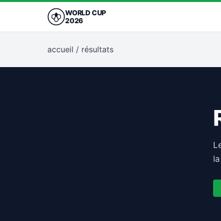
WORLD CUP
2026
accueil
/
résultats
L
la