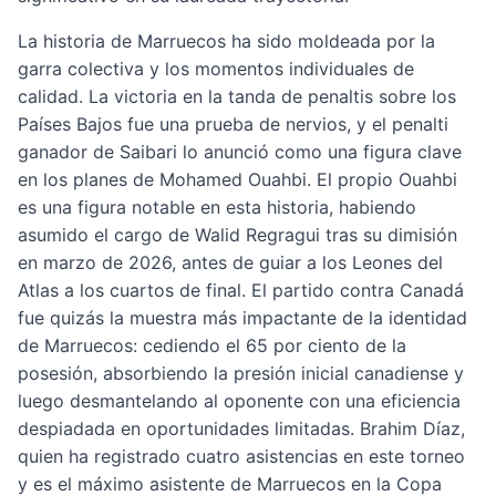
La historia de Marruecos ha sido moldeada por la
garra colectiva y los momentos individuales de
calidad. La victoria en la tanda de penaltis sobre los
Países Bajos fue una prueba de nervios, y el penalti
ganador de Saibari lo anunció como una figura clave
en los planes de Mohamed Ouahbi. El propio Ouahbi
es una figura notable en esta historia, habiendo
asumido el cargo de Walid Regragui tras su dimisión
en marzo de 2026, antes de guiar a los Leones del
Atlas a los cuartos de final. El partido contra Canadá
fue quizás la muestra más impactante de la identidad
de Marruecos: cediendo el 65 por ciento de la
posesión, absorbiendo la presión inicial canadiense y
luego desmantelando al oponente con una eficiencia
despiadada en oportunidades limitadas. Brahim Díaz,
quien ha registrado cuatro asistencias en este torneo
y es el máximo asistente de Marruecos en la Copa