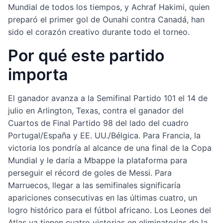
Mundial de todos los tiempos, y Achraf Hakimi, quien
preparó el primer gol de Ounahi contra Canadá, han
sido el corazón creativo durante todo el torneo.
Por qué este partido
importa
El ganador avanza a la Semifinal Partido 101 el 14 de
julio en Arlington, Texas, contra el ganador del
Cuartos de Final Partido 98 del lado del cuadro
Portugal/España y EE. UU./Bélgica. Para Francia, la
victoria los pondría al alcance de una final de la Copa
Mundial y le daría a Mbappe la plataforma para
perseguir el récord de goles de Messi. Para
Marruecos, llegar a las semifinales significaría
apariciones consecutivas en las últimas cuatro, un
logro histórico para el fútbol africano. Los Leones del
Atlas ya tienen cuatro victorias en eliminatorias de la