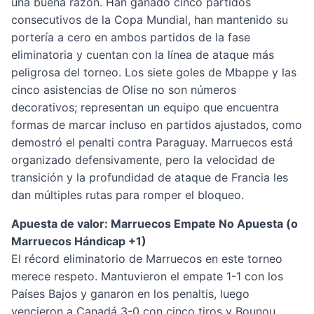
una buena razón. Han ganado cinco partidos
consecutivos de la Copa Mundial, han mantenido su
portería a cero en ambos partidos de la fase
eliminatoria y cuentan con la línea de ataque más
peligrosa del torneo. Los siete goles de Mbappe y las
cinco asistencias de Olise no son números
decorativos; representan un equipo que encuentra
formas de marcar incluso en partidos ajustados, como
demostró el penalti contra Paraguay. Marruecos está
organizado defensivamente, pero la velocidad de
transición y la profundidad de ataque de Francia les
dan múltiples rutas para romper el bloqueo.
Apuesta de valor: Marruecos Empate No Apuesta (o
Marruecos Hándicap +1)
El récord eliminatorio de Marruecos en este torneo
merece respeto. Mantuvieron el empate 1-1 con los
Países Bajos y ganaron en los penaltis, luego
vencieron a Canadá 3-0 con cinco tiros y Bounou