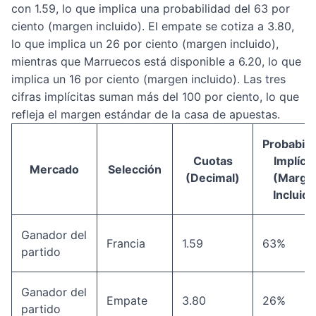
con 1.59, lo que implica una probabilidad del 63 por
ciento (margen incluido). El empate se cotiza a 3.80,
lo que implica un 26 por ciento (margen incluido),
mientras que Marruecos está disponible a 6.20, lo que
implica un 16 por ciento (margen incluido). Las tres
cifras implícitas suman más del 100 por ciento, lo que
refleja el margen estándar de la casa de apuestas.
Probabili
Cuotas
Implícit
Mercado
Selección
(Decimal)
(Marge
Incluido
Ganador del
Francia
1.59
63%
partido
Ganador del
Empate
3.80
26%
partido