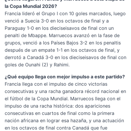
la Copa Mundial 2026?
Francia lideró el Grupo I con 10 goles marcados, luego
venció a Suecia 3-0 en los octavos de final y a
Paraguay 1-0 en los dieciseisavos de final con un
penalti de Mbappe. Marruecos avanzó en la fase de
grupos, venció a los Países Bajos 3-2 en los penaltis
después de un empate 1-1 en los octavos de final, y
derrotó a Canadá 3-0 en los dieciseisavos de final con
goles de Ounahi (2) y Rahimi.
¿Qué equipo llega con mejor impulso a este partido?
Francia llega con el impulso de cinco victorias
consecutivas y una racha ganadora récord nacional en
el fútbol de la Copa Mundial. Marruecos llega con el
impulso de una racha histórica: dos apariciones
consecutivas en cuartos de final como la primera
nación africana en lograr esa hazaña, y una actuación
en los octavos de final contra Canadá que fue