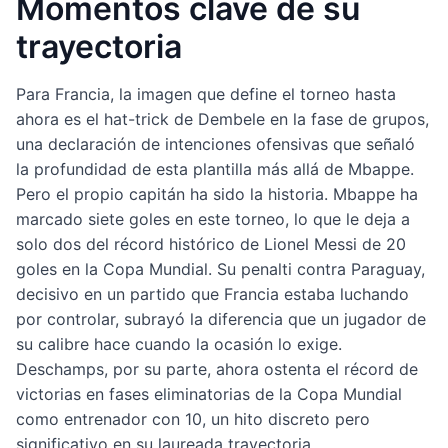
Momentos clave de su
trayectoria
Para Francia, la imagen que define el torneo hasta
ahora es el hat-trick de Dembele en la fase de grupos,
una declaración de intenciones ofensivas que señaló
la profundidad de esta plantilla más allá de Mbappe.
Pero el propio capitán ha sido la historia. Mbappe ha
marcado siete goles en este torneo, lo que le deja a
solo dos del récord histórico de Lionel Messi de 20
goles en la Copa Mundial. Su penalti contra Paraguay,
decisivo en un partido que Francia estaba luchando
por controlar, subrayó la diferencia que un jugador de
su calibre hace cuando la ocasión lo exige.
Deschamps, por su parte, ahora ostenta el récord de
victorias en fases eliminatorias de la Copa Mundial
como entrenador con 10, un hito discreto pero
significativo en su laureada trayectoria.