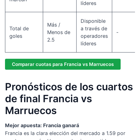
líderes
Disponible
Más /
Total de
a través de
Menos de
-
goles
operadores
2.5
líderes
Comparar cuotas para Francia vs Marruecos
Pronósticos de los cuartos
de final Francia vs
Marruecos
Mejor apuesta: Francia ganará
Francia es la clara elección del mercado a 1.59 por