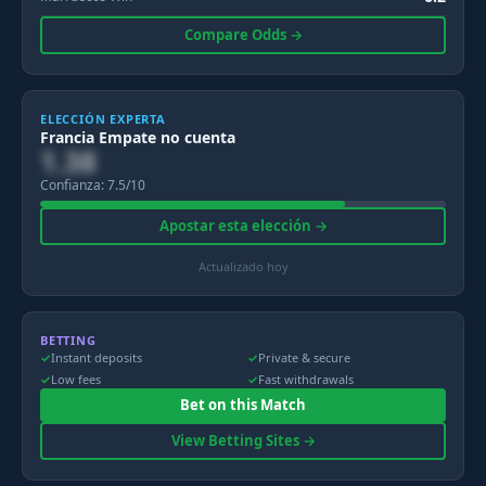
Compare Odds →
ELECCIÓN EXPERTA
Francia Empate no cuenta
1.38
Confianza: 7.5/10
Apostar esta elección →
Actualizado hoy
BETTING
Instant deposits
Private & secure
Low fees
Fast withdrawals
Bet on this Match
View Betting Sites →