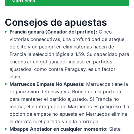
Marruecos
Consejos de apuestas
Francia ganará (Ganador del partido):
Cinco
victorias consecutivas, una profundidad de ataque
de élite y un pedigrí en eliminatorias hacen de
Francia la selección lógica a 1.59. Su capacidad para
encontrar un gol ganador incluso en partidos
ajustados, como contra Paraguay, es un factor
clave.
Marruecos Empate No Apuesta:
Marruecos tiene la
organización defensiva y a Bounou en la portería
para mantener el partido ajustado. Si Francia no
marca, el contragolpe de Marruecos es peligroso. La
opción de empate no apuesta en Marruecos elimina
la derrota si el partido va a la prórroga.
Mbappe Anotador en cualquier momento:
Siete