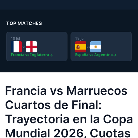
TOP MATCHES
18 Jul
19 Jul
vs
vs
Francia vs Inglaterra
España vs Argentina
Francia vs Marruecos
Cuartos de Final:
Trayectoria en la Copa
Mundial 2026, Cuotas