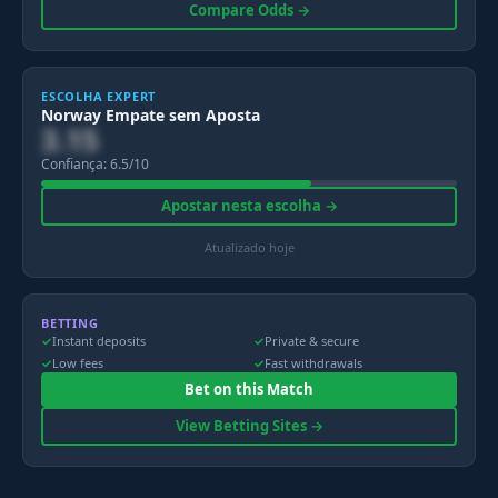
Compare Odds →
ESCOLHA EXPERT
Norway Empate sem Aposta
3.15
Confiança: 6.5/10
Apostar nesta escolha →
Atualizado hoje
BETTING
Instant deposits
Private & secure
Low fees
Fast withdrawals
Bet on this Match
View Betting Sites →