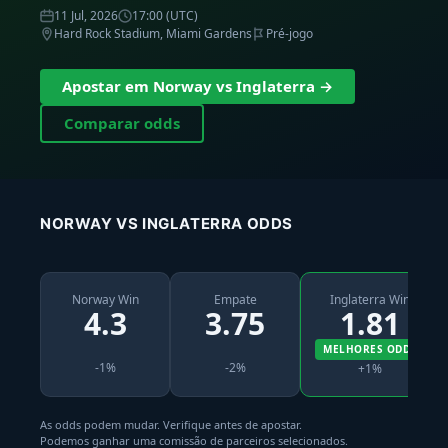
11 Jul, 2026
17:00 (UTC)
Hard Rock Stadium, Miami Gardens
Pré-jogo
Apostar em Norway vs Inglaterra →
Comparar odds
NORWAY VS INGLATERRA ODDS
Norway Win
Empate
Inglaterra Win
4.3
3.75
1.81
MELHORES ODDS
-1%
-2%
+1%
As odds podem mudar. Verifique antes de apostar.
Podemos ganhar uma comissão de parceiros selecionados.