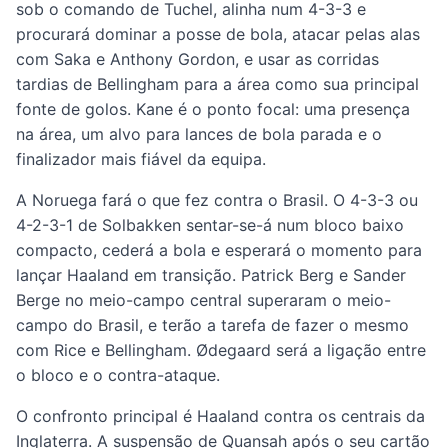
sob o comando de Tuchel, alinha num 4-3-3 e
procurará dominar a posse de bola, atacar pelas alas
com Saka e Anthony Gordon, e usar as corridas
tardias de Bellingham para a área como sua principal
fonte de golos. Kane é o ponto focal: uma presença
na área, um alvo para lances de bola parada e o
finalizador mais fiável da equipa.
A Noruega fará o que fez contra o Brasil. O 4-3-3 ou
4-2-3-1 de Solbakken sentar-se-á num bloco baixo
compacto, cederá a bola e esperará o momento para
lançar Haaland em transição. Patrick Berg e Sander
Berge no meio-campo central superaram o meio-
campo do Brasil, e terão a tarefa de fazer o mesmo
com Rice e Bellingham. Ødegaard será a ligação entre
o bloco e o contra-ataque.
O confronto principal é Haaland contra os centrais da
Inglaterra. A suspensão de Quansah após o seu cartão