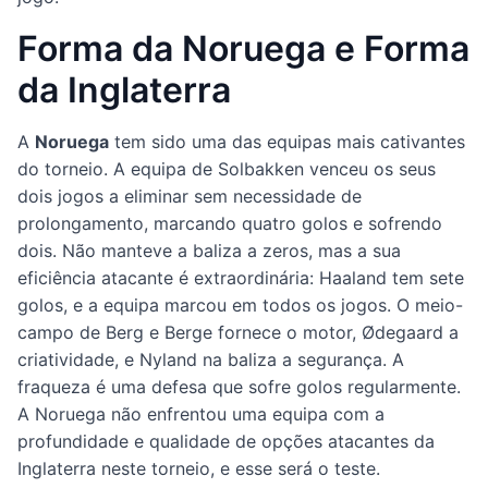
Forma da Noruega e Forma
da Inglaterra
A
Noruega
tem sido uma das equipas mais cativantes
do torneio. A equipa de Solbakken venceu os seus
dois jogos a eliminar sem necessidade de
prolongamento, marcando quatro golos e sofrendo
dois. Não manteve a baliza a zeros, mas a sua
eficiência atacante é extraordinária: Haaland tem sete
golos, e a equipa marcou em todos os jogos. O meio-
campo de Berg e Berge fornece o motor, Ødegaard a
criatividade, e Nyland na baliza a segurança. A
fraqueza é uma defesa que sofre golos regularmente.
A Noruega não enfrentou uma equipa com a
profundidade e qualidade de opções atacantes da
Inglaterra neste torneio, e esse será o teste.