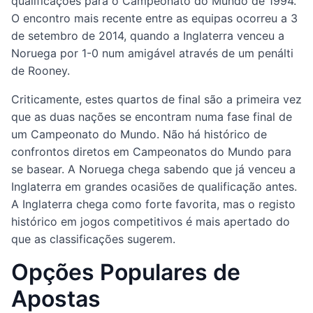
qualificações para o Campeonato do Mundo de 1994.
O encontro mais recente entre as equipas ocorreu a 3
de setembro de 2014, quando a Inglaterra venceu a
Noruega por 1-0 num amigável através de um penálti
de Rooney.
Criticamente, estes quartos de final são a primeira vez
que as duas nações se encontram numa fase final de
um Campeonato do Mundo. Não há histórico de
confrontos diretos em Campeonatos do Mundo para
se basear. A Noruega chega sabendo que já venceu a
Inglaterra em grandes ocasiões de qualificação antes.
A Inglaterra chega como forte favorita, mas o registo
histórico em jogos competitivos é mais apertado do
que as classificações sugerem.
Opções Populares de
Apostas