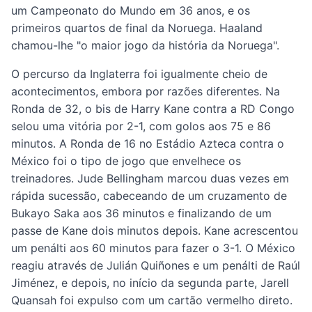
um Campeonato do Mundo em 36 anos, e os
primeiros quartos de final da Noruega. Haaland
chamou-lhe "o maior jogo da história da Noruega".
O percurso da Inglaterra foi igualmente cheio de
acontecimentos, embora por razões diferentes. Na
Ronda de 32, o bis de Harry Kane contra a RD Congo
selou uma vitória por 2-1, com golos aos 75 e 86
minutos. A Ronda de 16 no Estádio Azteca contra o
México foi o tipo de jogo que envelhece os
treinadores. Jude Bellingham marcou duas vezes em
rápida sucessão, cabeceando de um cruzamento de
Bukayo Saka aos 36 minutos e finalizando de um
passe de Kane dois minutos depois. Kane acrescentou
um penálti aos 60 minutos para fazer o 3-1. O México
reagiu através de Julián Quiñones e um penálti de Raúl
Jiménez, e depois, no início da segunda parte, Jarell
Quansah foi expulso com um cartão vermelho direto.