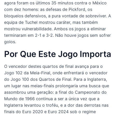
agora foram os últimos 35 minutos contra o México
com dez homens: as defesas de Pickford, os
bloqueios defensivos, a pura vontade de sobreviver. A
equipa de Tuchel mostrou caráter, mas também
mostrou vulnerabilidade. Ambos os jogos a eliminar
terminaram em 2-1 e 3-2. Não houve jogos sem sofrer
golos.
Por Que Este Jogo Importa
O vencedor destes quartos de final avança para o
Jogo 102 da Meia-Final, onde enfrentará o vencedor
do Jogo 100 dos Quartos de Final. Para a Inglaterra,
um lugar nas meias-finais prolongaria uma busca que
assombrou uma geração: a final do Campeonato do
Mundo de 1966 continua a ser a única vez que a
Inglaterra levantou o troféu, e a dor das derrotas nas
finais do Euro 2020 e Euro 2024 sob o regime