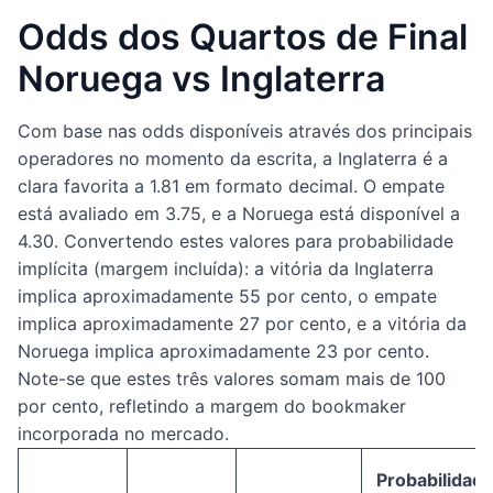
Odds dos Quartos de Final
Noruega vs Inglaterra
Com base nas odds disponíveis através dos principais
operadores no momento da escrita, a Inglaterra é a
clara favorita a 1.81 em formato decimal. O empate
está avaliado em 3.75, e a Noruega está disponível a
4.30. Convertendo estes valores para probabilidade
implícita (margem incluída): a vitória da Inglaterra
implica aproximadamente 55 por cento, o empate
implica aproximadamente 27 por cento, e a vitória da
Noruega implica aproximadamente 23 por cento.
Note-se que estes três valores somam mais de 100
por cento, refletindo a margem do bookmaker
incorporada no mercado.
Probabilidad