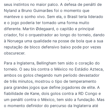
seus instintos no maior palco. A defesa de penálti de
Nyland a Bruno Guimarães foi o momento que
manteve o sonho vivo. Sem ela, o Brasil teria liderado
e o jogo poderia ter tomado uma forma muito
diferente. Martin Ødegaard, o capitão e principal
criador, foi o orquestrador ao longo do torneio, dando
à Noruega uma qualidade na posse de bola que a sua
reputação de bloco defensivo baixo pode por vezes
obscurecer.
Para a Inglaterra, Bellingham tem sido o coração do
torneio. O seu bis contra o México no Estádio Azteca,
ambos os golos chegando num período devastador
de três minutos, mostrou o tipo de temperamento
para grandes jogos que define jogadores de elite. A
fiabilidade de Kane, dois golos contra a RD Congo e
um penálti contra o México, tem sido a fundação. Mas
o momento definidor do percurso da Inglaterra até