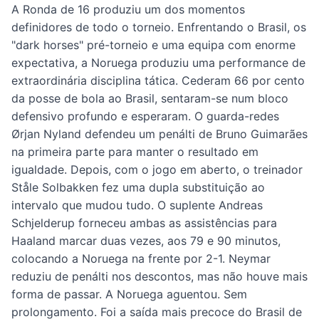
A Ronda de 16 produziu um dos momentos
definidores de todo o torneio. Enfrentando o Brasil, os
"dark horses" pré-torneio e uma equipa com enorme
expectativa, a Noruega produziu uma performance de
extraordinária disciplina tática. Cederam 66 por cento
da posse de bola ao Brasil, sentaram-se num bloco
defensivo profundo e esperaram. O guarda-redes
Ørjan Nyland defendeu um penálti de Bruno Guimarães
na primeira parte para manter o resultado em
igualdade. Depois, com o jogo em aberto, o treinador
Ståle Solbakken fez uma dupla substituição ao
intervalo que mudou tudo. O suplente Andreas
Schjelderup forneceu ambas as assistências para
Haaland marcar duas vezes, aos 79 e 90 minutos,
colocando a Noruega na frente por 2-1. Neymar
reduziu de penálti nos descontos, mas não houve mais
forma de passar. A Noruega aguentou. Sem
prolongamento. Foi a saída mais precoce do Brasil de