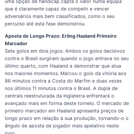
uma opção de handicap capta o valor numa equipa
que é claramente capaz de competir e vencer
adversários mais bem classificados, como o seu
percurso até esta fase demonstrou.
Aposta de Longo Prazo: Erling Haaland Primeiro
Marcador
Sete golos em dois jogos. Ambos os golos decisivos
contra o Brasil surgiram quando o jogo entrava no seu
último quarto, com Haaland a demonstrar que atua
nos maiores momentos. Marcou o golo da vitória aos
86 minutos contra a Costa do Marfim e duas vezes
nos últimos 11 minutos contra o Brasil. A dupla de
centrais reestruturada da Inglaterra enfrentará o
avançado mais em forma deste torneio. O mercado de
primeiro marcador em Haaland apresenta preços de
longo prazo em relação à sua produção, tornando-o o
ângulo de aposta de jogador mais apelativo neste
jogo.