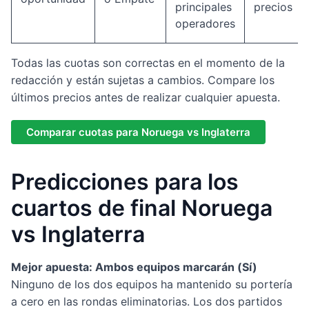
principales
precios
operadores
Todas las cuotas son correctas en el momento de la
redacción y están sujetas a cambios. Compare los
últimos precios antes de realizar cualquier apuesta.
Comparar cuotas para Noruega vs Inglaterra
Predicciones para los
cuartos de final Noruega
vs Inglaterra
Mejor apuesta: Ambos equipos marcarán (Sí)
Ninguno de los dos equipos ha mantenido su portería
a cero en las rondas eliminatorias. Los dos partidos