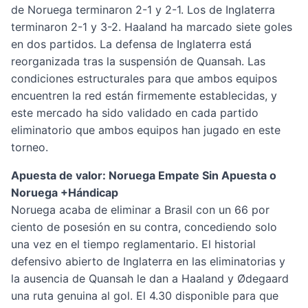
de Noruega terminaron 2-1 y 2-1. Los de Inglaterra
terminaron 2-1 y 3-2. Haaland ha marcado siete goles
en dos partidos. La defensa de Inglaterra está
reorganizada tras la suspensión de Quansah. Las
condiciones estructurales para que ambos equipos
encuentren la red están firmemente establecidas, y
este mercado ha sido validado en cada partido
eliminatorio que ambos equipos han jugado en este
torneo.
Apuesta de valor: Noruega Empate Sin Apuesta o
Noruega +Hándicap
Noruega acaba de eliminar a Brasil con un 66 por
ciento de posesión en su contra, concediendo solo
una vez en el tiempo reglamentario. El historial
defensivo abierto de Inglaterra en las eliminatorias y
la ausencia de Quansah le dan a Haaland y Ødegaard
una ruta genuina al gol. El 4.30 disponible para que