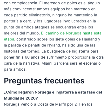
con complacencia. El mercado de goles es el ángulo
más convincente: ambos equipos han marcado en
cada partido eliminatorio, ninguno ha mantenido la
portería a cero, y los jugadores involucrados en la
punta de ambos ataques se encuentran entre los
mejores del mundo.
El camino de Noruega hasta esta
etapa
, construido sobre los siete goles de Haaland y
la parada de penalti de Nyland, ha sido una de las
historias del torneo. La búsqueda de Inglaterra para
poner fin a 60 años de sufrimiento proporciona la otra
cara de la narrativa. Miami Gardens será el escenario
para ambos.
Preguntas frecuentes
¿Cómo llegaron Noruega e Inglaterra a esta fase del
Mundial de 2026?
Noruega venció a Costa de Marfil por 2-1 en los