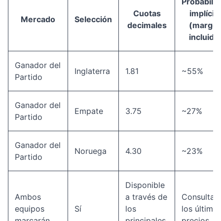
Probabili
Cuotas
implícit
Mercado
Selección
decimales
(marge
incluido
Ganador del
Inglaterra
1.81
~55%
Partido
Ganador del
Empate
3.75
~27%
Partido
Ganador del
Noruega
4.30
~23%
Partido
Disponible
Ambos
a través de
Consultar
equipos
Sí
los
los último
marcarán
principales
precios