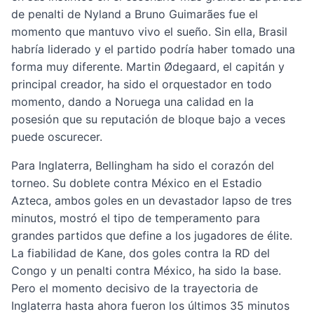
de penalti de Nyland a Bruno Guimarães fue el
momento que mantuvo vivo el sueño. Sin ella, Brasil
habría liderado y el partido podría haber tomado una
forma muy diferente. Martin Ødegaard, el capitán y
principal creador, ha sido el orquestador en todo
momento, dando a Noruega una calidad en la
posesión que su reputación de bloque bajo a veces
puede oscurecer.
Para Inglaterra, Bellingham ha sido el corazón del
torneo. Su doblete contra México en el Estadio
Azteca, ambos goles en un devastador lapso de tres
minutos, mostró el tipo de temperamento para
grandes partidos que define a los jugadores de élite.
La fiabilidad de Kane, dos goles contra la RD del
Congo y un penalti contra México, ha sido la base.
Pero el momento decisivo de la trayectoria de
Inglaterra hasta ahora fueron los últimos 35 minutos