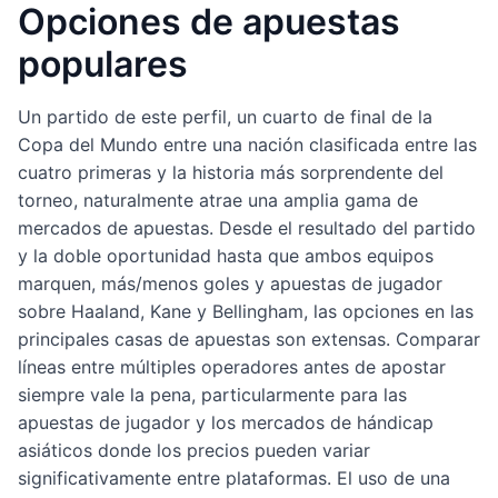
Opciones de apuestas
populares
Un partido de este perfil, un cuarto de final de la
Copa del Mundo entre una nación clasificada entre las
cuatro primeras y la historia más sorprendente del
torneo, naturalmente atrae una amplia gama de
mercados de apuestas. Desde el resultado del partido
y la doble oportunidad hasta que ambos equipos
marquen, más/menos goles y apuestas de jugador
sobre Haaland, Kane y Bellingham, las opciones en las
principales casas de apuestas son extensas. Comparar
líneas entre múltiples operadores antes de apostar
siempre vale la pena, particularmente para las
apuestas de jugador y los mercados de hándicap
asiáticos donde los precios pueden variar
significativamente entre plataformas. El uso de una