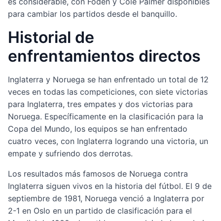
es considerable, con Foden y Cole Palmer disponibles
para cambiar los partidos desde el banquillo.
Historial de
enfrentamientos directos
Inglaterra y Noruega se han enfrentado un total de 12
veces en todas las competiciones, con siete victorias
para Inglaterra, tres empates y dos victorias para
Noruega. Específicamente en la clasificación para la
Copa del Mundo, los equipos se han enfrentado
cuatro veces, con Inglaterra logrando una victoria, un
empate y sufriendo dos derrotas.
Los resultados más famosos de Noruega contra
Inglaterra siguen vivos en la historia del fútbol. El 9 de
septiembre de 1981, Noruega venció a Inglaterra por
2-1 en Oslo en un partido de clasificación para el