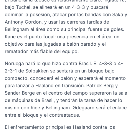
bajo Tuchel, se alineará en un 4-3-3 y buscará
dominar la posesión, atacar por las bandas con Saka y
Anthony Gordon, y usar las carreras tardías de
Bellingham al área como su principal fuente de goles.
Kane es el punto focal: una presencia en el área, un
objetivo para las jugadas a balón parado y el
rematador más fiable del equipo.
Noruega hará lo que hizo contra Brasil. El 4-3-3 o 4-
2-3-1 de Solbakken se sentará en un bloque bajo
compacto, concederá el balón y esperará el momento
para lanzar a Haaland en transición. Patrick Berg y
Sander Berge en el centro del campo superaron la sala
de máquinas de Brasil, y tendrán la tarea de hacer lo
mismo con Rice y Bellingham. Ødegaard será el enlace
entre el bloque y el contraataque.
El enfrentamiento principal es Haaland contra los