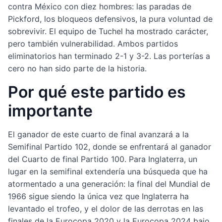
contra México con diez hombres: las paradas de
Pickford, los bloqueos defensivos, la pura voluntad de
sobrevivir. El equipo de Tuchel ha mostrado carácter,
pero también vulnerabilidad. Ambos partidos
eliminatorios han terminado 2-1 y 3-2. Las porterías a
cero no han sido parte de la historia.
Por qué este partido es
importante
El ganador de este cuarto de final avanzará a la
Semifinal Partido 102, donde se enfrentará al ganador
del Cuarto de final Partido 100. Para Inglaterra, un
lugar en la semifinal extendería una búsqueda que ha
atormentado a una generación: la final del Mundial de
1966 sigue siendo la única vez que Inglaterra ha
levantado el trofeo, y el dolor de las derrotas en las
finales de la Eurocopa 2020 y la Eurocopa 2024 bajo