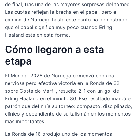
de final, tras una de las mayores sorpresas del torneo.
Las cuotas reflejan la brecha en el papel, pero el
camino de Noruega hasta este punto ha demostrado
que el papel significa muy poco cuando Erling
Haaland está en esta forma.
Cómo llegaron a esta
etapa
El Mundial 2026 de Noruega comenzó con una
nerviosa pero efectiva victoria en la Ronda de 32
sobre Costa de Marfil, resuelta 2-1 con un gol de
Erling Haaland en el minuto 86. Ese resultado marcó el
patrón que definiría su torneo: compacto, disciplinado,
clínico y dependiente de su talismán en los momentos
más importantes.
La Ronda de 16 produjo uno de los momentos